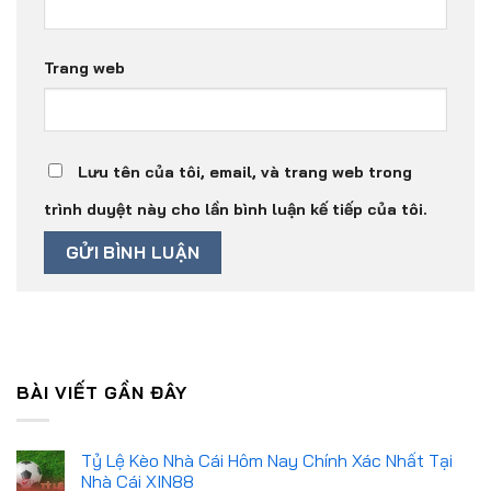
Trang web
Lưu tên của tôi, email, và trang web trong
trình duyệt này cho lần bình luận kế tiếp của tôi.
BÀI VIẾT GẦN ĐÂY
Tỷ Lệ Kèo Nhà Cái Hôm Nay Chính Xác Nhất Tại
Nhà Cái XIN88