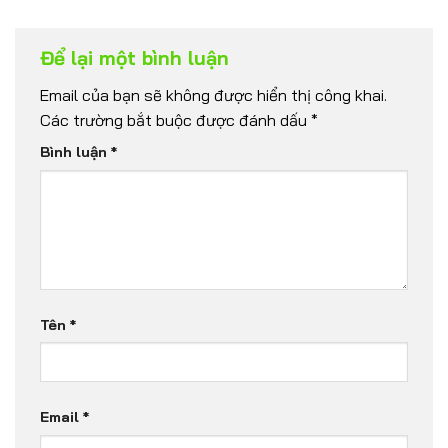
Để lại một bình luận
Email của bạn sẽ không được hiển thị công khai.
Các trường bắt buộc được đánh dấu
*
Bình luận
*
Tên
*
Email
*