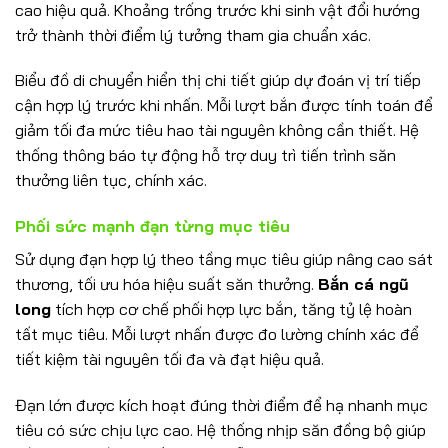
cao hiệu quả. Khoảng trống trước khi sinh vật đổi hướng
trở thành thời điểm lý tưởng tham gia chuẩn xác.
Biểu đồ di chuyển hiển thị chi tiết giúp dự đoán vị trí tiếp
cận hợp lý trước khi nhấn. Mỗi lượt bắn được tính toán để
giảm tối đa mức tiêu hao tài nguyên không cần thiết. Hệ
thống thông báo tự động hỗ trợ duy trì tiến trình săn
thưởng liên tục, chính xác.
Phối sức mạnh đạn từng mục tiêu
Sử dụng đạn hợp lý theo tầng mục tiêu giúp nâng cao sát
thương, tối ưu hóa hiệu suất săn thưởng.
Bắn cá ngũ
long
tích hợp cơ chế phối hợp lực bắn, tăng tỷ lệ hoàn
tất mục tiêu. Mỗi lượt nhấn được đo lường chính xác để
tiết kiệm tài nguyên tối đa và đạt hiệu quả.
Đạn lớn được kích hoạt đúng thời điểm để hạ nhanh mục
tiêu có sức chịu lực cao. Hệ thống nhịp săn đồng bộ giúp