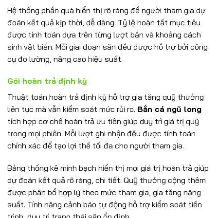
Hệ thống phần quà hiển thị rõ ràng để người tham gia dự
đoán kết quả kịp thời, dễ dàng. Tỷ lệ hoàn tất mục tiêu
được tính toán dựa trên từng lượt bắn và khoảng cách
sinh vật biển. Mỗi giai đoạn săn đều được hỗ trợ bởi công
cụ đo lường, nâng cao hiệu suất.
Gói hoàn trả định kỳ
Thuật toán hoàn trả định kỳ hỗ trợ gia tăng quỹ thưởng
liên tục mà vẫn kiểm soát mức rủi ro.
Bắn cá ngũ long
tích hợp cơ chế hoàn trả ưu tiên giúp duy trì giá trị quỹ
trong mọi phiên. Mỗi lượt ghi nhận đều được tính toán
chính xác để tạo lợi thế tối đa cho người tham gia.
Bảng thống kê minh bạch hiển thị mọi giá trị hoàn trả giúp
dự đoán kết quả rõ ràng, chi tiết. Quỹ thưởng cộng thêm
được phân bổ hợp lý theo mức tham gia, gia tăng năng
suất. Tính năng cảnh báo tự động hỗ trợ kiểm soát tiến
trình, duy trì trạng thái săn ổn định.