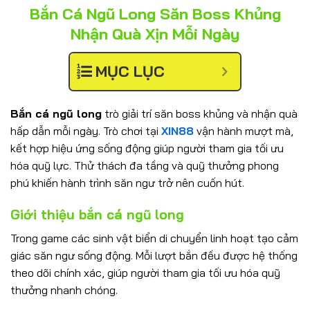
Bắn Cá Ngũ Long Săn Boss Khủng
Nhận Quà Xịn Mỗi Ngày
MỤC LỤC
Bắn cá ngũ long
trò giải trí săn boss khủng và nhận quà
hấp dẫn mỗi ngày. Trò chơi tại
XIN88
vận hành mượt mà,
kết hợp hiệu ứng sống động giúp người tham gia tối ưu
hóa quỹ lực. Thử thách đa tầng và quỹ thưởng phong
phú khiến hành trình săn ngư trở nên cuốn hút.
Giới thiệu bắn cá ngũ long
Trong game các sinh vật biển di chuyển linh hoạt tạo cảm
giác săn ngư sống động. Mỗi lượt bắn đều được hệ thống
theo dõi chính xác, giúp người tham gia tối ưu hóa quỹ
thưởng nhanh chóng.