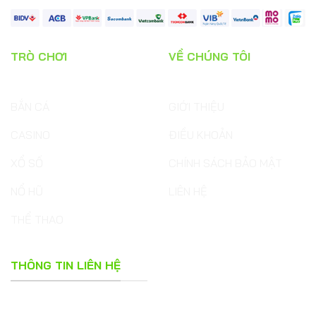
TRÒ CHƠI
VỀ CHÚNG TÔI
BẮN CÁ
GIỚI THIỆU
CASINO
ĐIỀU KHOẢN
XỔ SỐ
CHÍNH SÁCH BẢO MẬT
NỔ HŨ
LIÊN HỆ
THỂ THAO
THÔNG TIN LIÊN HỆ
Thương hiệu nhà cái: