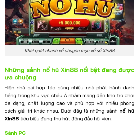
Khái quát nhanh về chuyên mục xổ số Xin88
Những sảnh nổ hũ Xin88 nổi bật đang được
ưa chuộng
Hiện nhà cái hợp tác cùng nhiều nhà phát hành danh
tiếng trong khu vực châu Á nhằm mang đến kho trò chơi
đa dạng, chất lượng cao và phù hợp với nhiều phong
cách giải trí khác nhau. Dưới đây là những sảnh
nổ hũ
Xin88
tiêu biểu đang thu hút đông đảo hội viên.
Sảnh PG