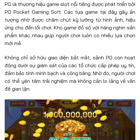
PG là thương hiệu game slot nổi tiếng được phát triển bởi
PG Pocket Gaming Soft. Các tựa game tại đây gây ấn
tượng nhờ được chăm chút kỹ lưỡng từ hình ảnh, hiệu
ứng cho đến lối chơi. Kho game đồ sộ với hàng nghìn sản
phẩm khác nhau giúp người chơi luôn có nhiều lựa chọn
mới mẻ.
Không chỉ sở hữu giao diện bắt mắt, sảnh PG còn hoạt
động dưới sự giám sát của các tổ chức cấp phép uy tín,
đảm bảo tính minh bạch và công bằng. Nhờ đó, người chơi
có thể yên tâm trải nghiệm mà không cần lo lắng về vấn
đề gian lận.