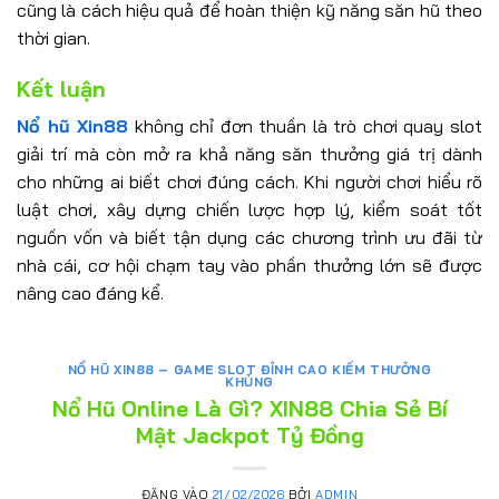
cũng là cách hiệu quả để hoàn thiện kỹ năng săn hũ theo
thời gian.
Kết luận
Nổ hũ Xin88
không chỉ đơn thuần là trò chơi quay slot
giải trí mà còn mở ra khả năng săn thưởng giá trị dành
cho những ai biết chơi đúng cách. Khi người chơi hiểu rõ
luật chơi, xây dựng chiến lược hợp lý, kiểm soát tốt
nguồn vốn và biết tận dụng các chương trình ưu đãi từ
nhà cái, cơ hội chạm tay vào phần thưởng lớn sẽ được
nâng cao đáng kể.
NỔ HŨ XIN88 – GAME SLOT ĐỈNH CAO KIẾM THƯỞNG
KHỦNG
Nổ Hũ Online Là Gì? XIN88 Chia Sẻ Bí
Mật Jackpot Tỷ Đồng
ĐĂNG VÀO
21/02/2026
BỞI
ADMIN