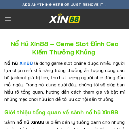
Bỏ
ADD ANYTHING HERE OR JUST REMOVE IT...
qua
nội
dung
Nổ Hũ Xin88 – Game Slot Đỉnh Cao
Kiếm Thưởng Khủng
Nổ hũ
Xin88
là dòng game slot online được nhiều người
lựa chọn nhờ khả năng trúng thưởng ấn tượng cùng các
hũ jackpot giá trị lớn, thu hút lượng người chơi đông đảo
mỗi ngày. Trong nội dung dưới đây, chúng tôi sẽ giúp bạn
hiểu rõ tổng quan, hướng dẫn cách tham gia và bật mí
những mẹo chơi hữu ích để tối ưu cơ hội săn thưởng.
Giới thiệu tổng quan về sảnh nổ hũ Xin88
Sảnh
nổ hũ Xin88
là điểm đến lý tưởng dành cho những