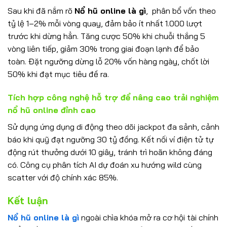
Sau khi đã nắm rõ
Nổ hũ online là gì
, phân bổ vốn theo
tỷ lệ 1–2% mỗi vòng quay, đảm bảo ít nhất 1.000 lượt
trước khi dừng hẳn. Tăng cược 50% khi chuỗi thắng 5
vòng liên tiếp, giảm 30% trong giai đoạn lạnh để bảo
toàn. Đặt ngưỡng dừng lỗ 20% vốn hàng ngày, chốt lời
50% khi đạt mục tiêu đề ra.
Tích hợp công nghệ hỗ trợ để nâng cao trải nghiệm
nổ hũ online đỉnh cao
Sử dụng ứng dụng di động theo dõi jackpot đa sảnh, cảnh
báo khi quỹ đạt ngưỡng 30 tỷ đồng. Kết nối ví điện tử tự
động rút thưởng dưới 10 giây, tránh trì hoãn không đáng
có. Công cụ phân tích AI dự đoán xu hướng wild cùng
scatter với độ chính xác 85%.
Kết luận
Nổ hũ online là gì
ngoài chìa khóa mở ra cơ hội tài chính