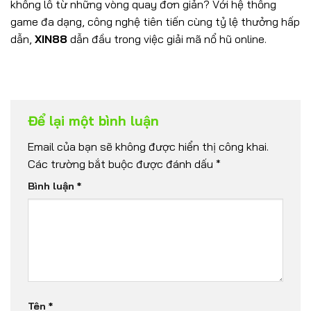
khổng lồ từ những vòng quay đơn giản? Với hệ thống
game đa dạng, công nghệ tiên tiến cùng tỷ lệ thưởng hấp
dẫn,
XIN88
dẫn đầu trong việc giải mã nổ hũ online.
Để lại một bình luận
Email của bạn sẽ không được hiển thị công khai.
Các trường bắt buộc được đánh dấu
*
Bình luận
*
Tên
*