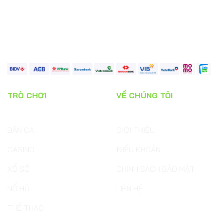
bị, vận hành ổn định, cập nhật thường xuyên và mang lại
cảm giác chơi liền mạch, hấp dẫn cho người tham gia.
#XIN88 #XIN88game #XIN88tructuyen #XIN88online
#XIN88slot #XIN88giaitri #XIN88platform #XIN88web
TRÒ CHƠI
VỀ CHÚNG TÔI
BẮN CÁ
GIỚI THIỆU
CASINO
ĐIỀU KHOẢN
XỔ SỐ
CHÍNH SÁCH BẢO MẬT
NỔ HŨ
LIÊN HỆ
THỂ THAO