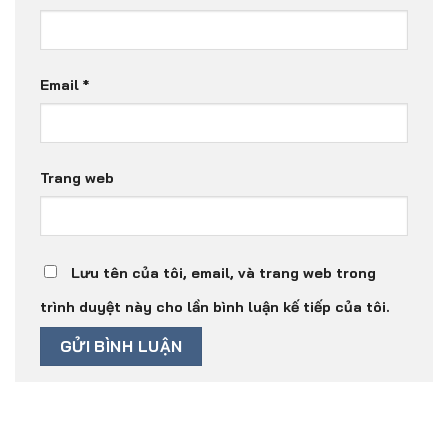
Email
*
Trang web
Lưu tên của tôi, email, và trang web trong
trình duyệt này cho lần bình luận kế tiếp của tôi.