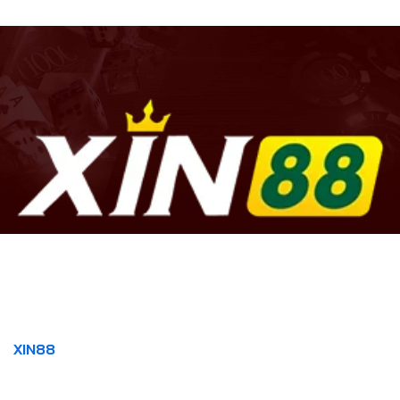
XIN88
là điểm đến giải trí trực tuyến nổi bật với bộ sưu
tập slot game phong phú từ truyền thống đến hiện đại,
thiết kế thân thiện, tương thích linh hoạt trên nhiều thiết