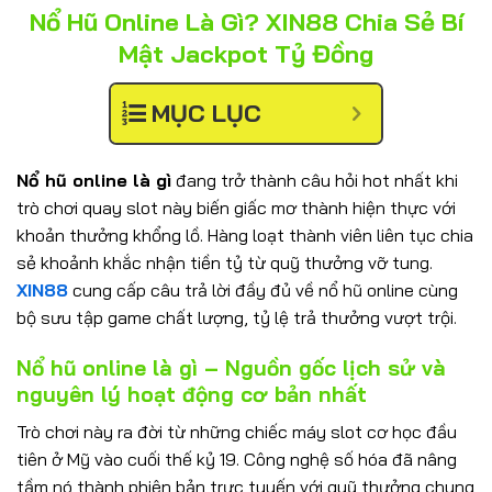
Nổ Hũ Online Là Gì? XIN88 Chia Sẻ Bí
Mật Jackpot Tỷ Đồng
MỤC LỤC
Nổ hũ online là gì
đang trở thành câu hỏi hot nhất khi
trò chơi quay slot này biến giấc mơ thành hiện thực với
khoản thưởng khổng lồ. Hàng loạt thành viên liên tục chia
sẻ khoảnh khắc nhận tiền tỷ từ quỹ thưởng vỡ tung.
XIN88
cung cấp câu trả lời đầy đủ về nổ hũ online cùng
bộ sưu tập game chất lượng, tỷ lệ trả thưởng vượt trội.
Nổ hũ online là gì – Nguồn gốc lịch sử và
nguyên lý hoạt động cơ bản nhất
Trò chơi này ra đời từ những chiếc máy slot cơ học đầu
tiên ở Mỹ vào cuối thế kỷ 19. Công nghệ số hóa đã nâng
tầm nó thành phiên bản trực tuyến với quỹ thưởng chung