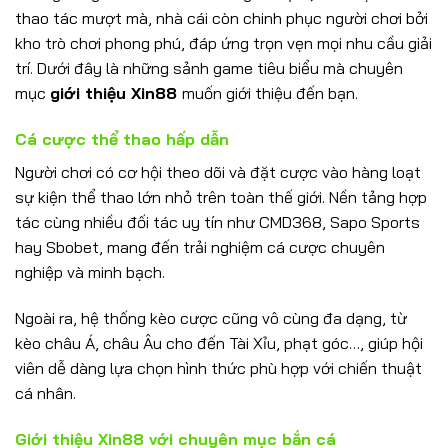
thao tác mượt mà, nhà cái còn chinh phục người chơi bởi
kho trò chơi phong phú, đáp ứng trọn vẹn mọi nhu cầu giải
trí. Dưới đây là những sảnh game tiêu biểu mà chuyên
mục
giới thiệu Xin88
muốn giới thiệu đến bạn.
Cá cược thể thao hấp dẫn
Người chơi có cơ hội theo dõi và đặt cược vào hàng loạt
sự kiện thể thao lớn nhỏ trên toàn thế giới. Nền tảng hợp
tác cùng nhiều đối tác uy tín như CMD368, Sapo Sports
hay Sbobet, mang đến trải nghiệm cá cược chuyên
nghiệp và minh bạch.
Ngoài ra, hệ thống kèo cược cũng vô cùng đa dạng, từ
kèo châu Á, châu Âu cho đến Tài Xỉu, phạt góc…, giúp hội
viên dễ dàng lựa chọn hình thức phù hợp với chiến thuật
cá nhân.
Giới thiệu Xin88 với chuyên mục bắn cá