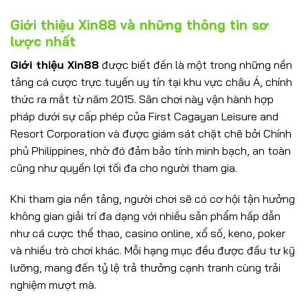
Giới thiệu Xin88 và những thông tin sơ
lược nhất
Giới thiệu Xin88
được biết đến là một trong những nền
tảng cá cược trực tuyến uy tín tại khu vực châu Á, chính
thức ra mắt từ năm 2015. Sân chơi này vận hành hợp
pháp dưới sự cấp phép của First Cagayan Leisure and
Resort Corporation và được giám sát chặt chẽ bởi Chính
phủ Philippines, nhờ đó đảm bảo tính minh bạch, an toàn
cũng như quyền lợi tối đa cho người tham gia.
Khi tham gia nền tảng, người chơi sẽ có cơ hội tận hưởng
không gian giải trí đa dạng với nhiều sản phẩm hấp dẫn
như cá cược thể thao, casino online, xổ số, keno, poker
và nhiều trò chơi khác. Mỗi hạng mục đều được đầu tư kỹ
lưỡng, mang đến tỷ lệ trả thưởng cạnh tranh cùng trải
nghiệm mượt mà.