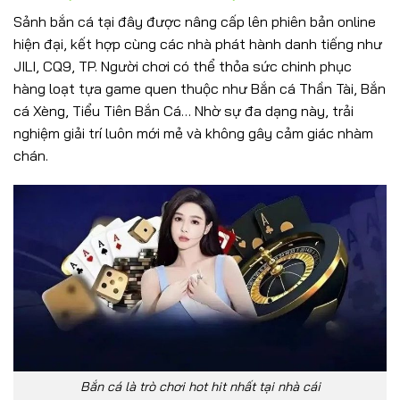
Sảnh bắn cá tại đây được nâng cấp lên phiên bản online
hiện đại, kết hợp cùng các nhà phát hành danh tiếng như
JILI, CQ9, TP. Người chơi có thể thỏa sức chinh phục
hàng loạt tựa game quen thuộc như Bắn cá Thần Tài, Bắn
cá Xèng, Tiểu Tiên Bắn Cá… Nhờ sự đa dạng này, trải
nghiệm giải trí luôn mới mẻ và không gây cảm giác nhàm
chán.
Bắn cá là trò chơi hot hit nhất tại nhà cái