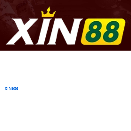
XIN88
là điểm đến giải trí trực tuyến nổi bật với bộ sưu
tập slot game phong phú từ truyền thống đến hiện đại,
thiết kế thân thiện, tương thích linh hoạt trên nhiều thiết
bị, vận hành ổn định, cập nhật thường xuyên và mang lại
cảm giác chơi liền mạch, hấp dẫn cho người tham gia.
#XIN88 #XIN88game #XIN88tructuyen #XIN88online