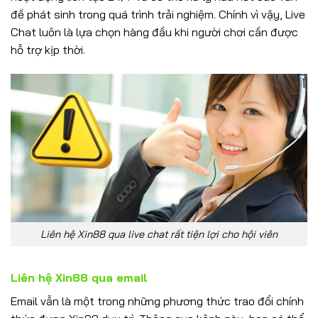
đề phát sinh trong quá trình trải nghiệm. Chính vì vậy, Live
Chat luôn là lựa chọn hàng đầu khi người chơi cần được
hỗ trợ kịp thời.
Liên hệ Xin88 qua live chat rất tiện lợi cho hội viên
Liên hệ Xin88 qua email
Email vẫn là một trong những phương thức trao đổi chính