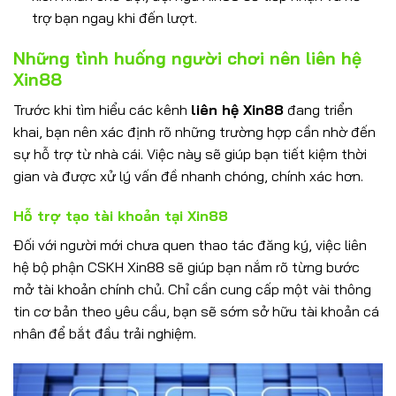
trợ bạn ngay khi đến lượt.
Những tình huống người chơi nên liên hệ
Xin88
Trước khi tìm hiểu các kênh
liên hệ Xin88
đang triển
khai, bạn nên xác định rõ những trường hợp cần nhờ đến
sự hỗ trợ từ nhà cái. Việc này sẽ giúp bạn tiết kiệm thời
gian và được xử lý vấn đề nhanh chóng, chính xác hơn.
Hỗ trợ tạo tài khoản tại Xin88
Đối với người mới chưa quen thao tác đăng ký, việc liên
hệ bộ phận CSKH Xin88 sẽ giúp bạn nắm rõ từng bước
mở tài khoản chính chủ. Chỉ cần cung cấp một vài thông
tin cơ bản theo yêu cầu, bạn sẽ sớm sở hữu tài khoản cá
nhân để bắt đầu trải nghiệm.