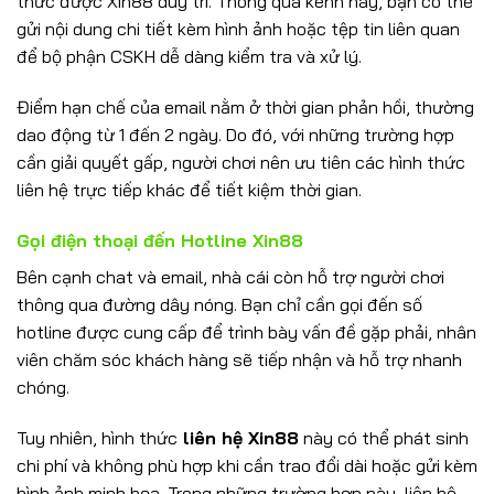
thức được Xin88 duy trì. Thông qua kênh này, bạn có thể
gửi nội dung chi tiết kèm hình ảnh hoặc tệp tin liên quan
để bộ phận CSKH dễ dàng kiểm tra và xử lý.
Điểm hạn chế của email nằm ở thời gian phản hồi, thường
dao động từ 1 đến 2 ngày. Do đó, với những trường hợp
cần giải quyết gấp, người chơi nên ưu tiên các hình thức
liên hệ trực tiếp khác để tiết kiệm thời gian.
Gọi điện thoại đến Hotline Xin88
Bên cạnh chat và email, nhà cái còn hỗ trợ người chơi
thông qua đường dây nóng. Bạn chỉ cần gọi đến số
hotline được cung cấp để trình bày vấn đề gặp phải, nhân
viên chăm sóc khách hàng sẽ tiếp nhận và hỗ trợ nhanh
chóng.
Tuy nhiên, hình thức
liên hệ Xin88
này có thể phát sinh
chi phí và không phù hợp khi cần trao đổi dài hoặc gửi kèm
hình ảnh minh họa. Trong những trường hợp này, liên hệ