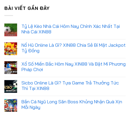
BÀI VIẾT GẦN ĐÂY
Tỷ Lệ Kèo Nhà Cái Hôm Nay Chính Xác Nhất Tại
Nhà Cái XIN88
Nổ Hũ Online Là Gì? XIN88 Chia Sẻ Bí Mật Jackpot
Tỷ Đồng
Xổ Số Miền Bắc Hôm Nay XIN88 Và Bật Mí Phương
Pháp Chơi
Sicbo Online Là Gì? Tựa Game Trả Thưởng Tức
Thì Tại XIN88
Bắn Cá Ngũ Long Săn Boss Khủng Nhận Quà Xịn
Mỗi Ngày