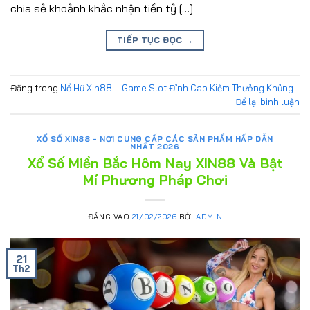
chia sẻ khoảnh khắc nhận tiền tỷ […]
TIẾP TỤC ĐỌC
→
Đăng trong
Nổ Hũ Xin88 – Game Slot Đỉnh Cao Kiếm Thưởng Khủng
Để lại bình luận
XỔ SỐ XIN88 - NƠI CUNG CẤP CÁC SẢN PHẨM HẤP DẪN
NHẤT 2026
Xổ Số Miền Bắc Hôm Nay XIN88 Và Bật
Mí Phương Pháp Chơi
ĐĂNG VÀO
21/02/2026
BỞI
ADMIN
21
Th2