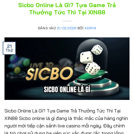
Sicbo Online Là Gì? Tựa Game Trả
Thưởng Tức Thì Tại XIN88
ĐĂNG VÀO
21/02/2026
BỞI
ADMIN
21
Th2
Sicbo Online Là Gì? Tựa Game Trả Thưởng Tức Thì Tại
XIN88 Sicbo online là gì đang là thắc mắc của hàng nghìn
người mới tiếp cận sảnh live casino mỗi ngày. Đây chính
là trò chơi sử dụng ba viên xúc xắc được lắc trong lồng